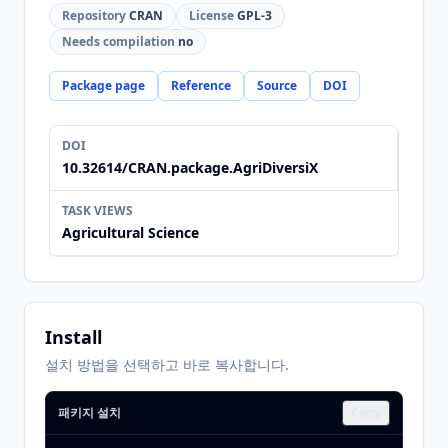
Repository
CRAN
License
GPL-3
Needs compilation
no
Package page
Reference
Source
DOI
DOI
10.32614/CRAN.package.AgriDiversiX
TASK VIEWS
Agricultural Science
Install
설치 방법을 선택하고 바로 복사합니다.
패키지 설치
Copy