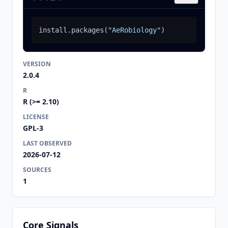
install.packages
(
"AeRobiology"
)
VERSION
2.0.4
R
R (>= 2.10)
LICENSE
GPL-3
LAST OBSERVED
2026-07-12
SOURCES
1
Core Signals