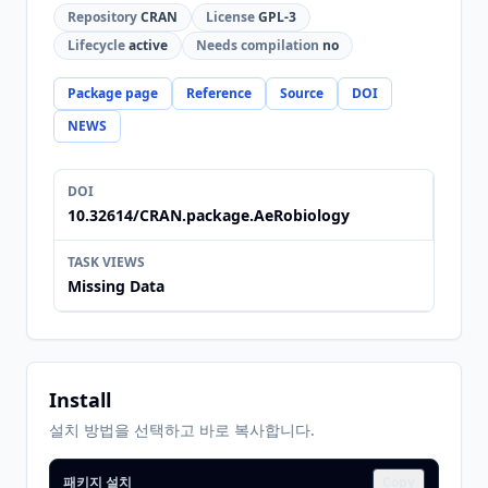
Repository
CRAN
License
GPL-3
Lifecycle
active
Needs compilation
no
Package page
Reference
Source
DOI
NEWS
DOI
10.32614/CRAN.package.AeRobiology
TASK VIEWS
Missing Data
Install
설치 방법을 선택하고 바로 복사합니다.
패키지 설치
Copy