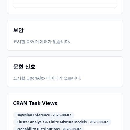
2017-01-
2026-
2026-
CRAN
2.1.2
18
05-31
05-31
보안
2017-01-
2026-
2026-
표시할 OSV 데이터가 없습니다.
CRAN
2.1.1
13
05-31
05-31
문헌 신호
2014-01-
2026-
2026-
CRAN
2.0.1
07
05-31
05-31
표시할 OpenAlex 데이터가 없습니다.
2012-09-
2026-
2026-
CRAN
1-01.06
08
05-31
05-31
CRAN Task Views
Bayesian Inference · 2026-08-07
2012-08-
2026-
2026-
CRAN
1-01.04
Cluster Analysis & Finite Mixture Models · 2026-08-07
21
05-31
05-31
Probability Distributions · 2026-08-07