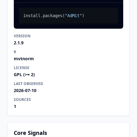
install.packages
(
"AdMit"
)
VERSION
2.1.9
R
mvtnorm
LICENSE
GPL (>= 2)
LAST OBSERVED
2026-07-10
SOURCES
1
Core Signals