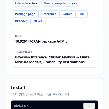
Lifecycle
active
Needs compilation
yes
Package page
Reference
Source
DOI
README
NEWS
DOI
10.32614/CRAN.package.AdMit
TASK VIEWS
Bayesian Inference, Cluster Analysis & Finite
Mixture Models, Probability Distributions
Install
설치 방법을 선택하고 바로 복사합니다.
패키지 설치
Copy