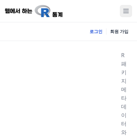
로그인
회원 가입
R
패
키
지
메
타
데
이
터
와