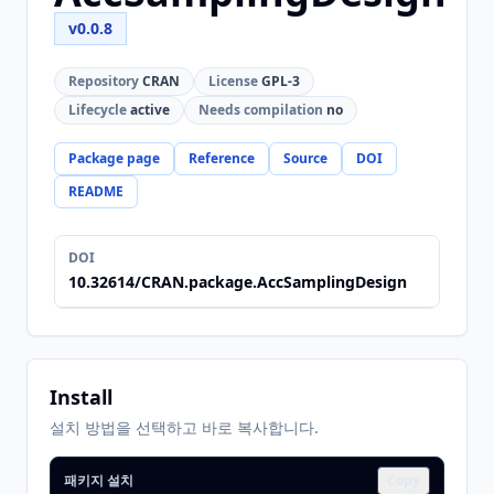
v0.0.8
Repository
CRAN
License
GPL-3
Lifecycle
active
Needs compilation
no
Package page
Reference
Source
DOI
README
DOI
10.32614/CRAN.package.AccSamplingDesign
Install
설치 방법을 선택하고 바로 복사합니다.
패키지 설치
Copy