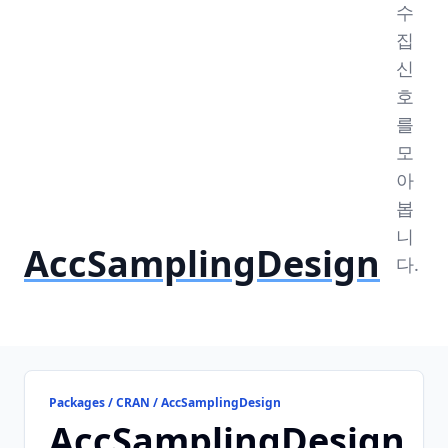
수
집
신
호
를
모
아
봅
니
AccSamplingDesign
다.
Packages / CRAN / AccSamplingDesign
AccSamplingDesign