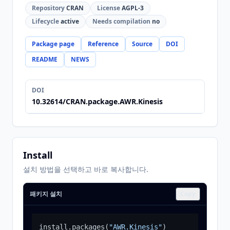
Repository
CRAN
License
AGPL-3
Lifecycle
active
Needs compilation
no
Package page
Reference
Source
DOI
README
NEWS
DOI
10.32614/CRAN.package.AWR.Kinesis
Install
설치 방법을 선택하고 바로 복사합니다.
패키지 설치
Copy
install.packages
(
"AWR.Kinesis"
)