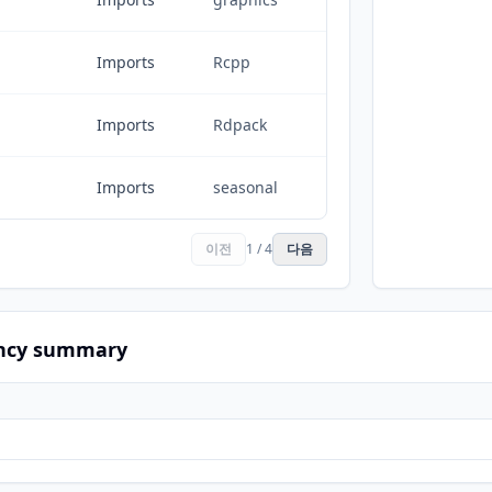
Imports
Rcpp
Imports
Rdpack
Imports
seasonal
이전
1 / 4
다음
ncy summary