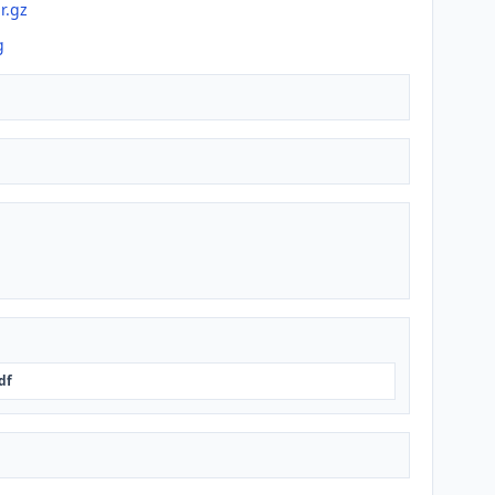
r.gz
g
df