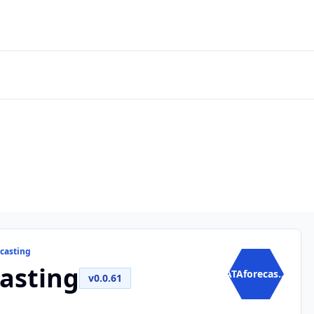
ecasting
asting
ATAforecas...
v0.0.61