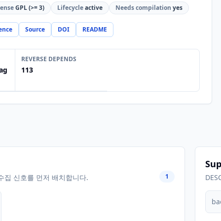
cense
GPL (>= 3)
Lifecycle
active
Needs compilation
yes
ence
Source
DOI
README
REVERSE DEPENDS
ag
113
Sup
1
수집 신호를 먼저 배치합니다.
DES
ba