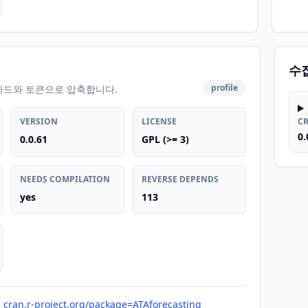
수
profile
카드와 토큰으로 압축합니다.
VERSION
LICENSE
C
0.
0.0.61
GPL (>= 3)
NEEDS COMPILATION
REVERSE DEPENDS
yes
113
cran.r-project.org/package=ATAforecasting