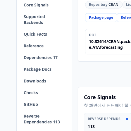
Core Signals
Repository
CRAN
Li
Supported
Package page
Refer
Backends
Quick Facts
DOI
10.32614/CRAN.pack
Reference
e.ATAforecasting
Dependencies 17
Package Docs
Downloads
Checks
Core Signals
GitHub
첫 화면에서 판단해야 할 
Reverse
REVERSE DEPENDS
Dependencies 113
113