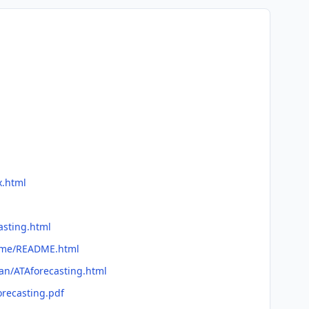
x.html
asting.html
adme/README.html
man/ATAforecasting.html
orecasting.pdf