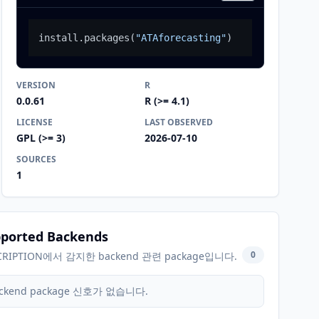
install.packages
(
"ATAforecasting"
)
VERSION
R
0.0.61
R (>= 4.1)
LICENSE
LAST OBSERVED
GPL (>= 3)
2026-07-10
SOURCES
1
ported Backends
0
CRIPTION에서 감지한 backend 관련 package입니다.
ckend package 신호가 없습니다.