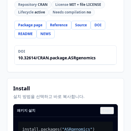
Repository
CRAN
License
MIT + file LICENSE
Lifecycle
active
Needs compilation
no
Package page
Reference
Source
DOI
README
NEWS
DOI
10.32614/CRAN.package.ASRgenomics
Install
설치 방법을 선택하고 바로 복사합니다.
패키지 설치
Copy
install.packages
(
"ASRgenomics"
)