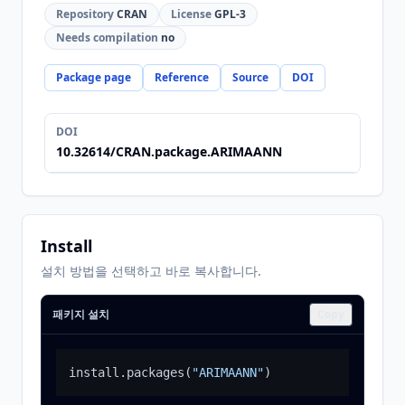
Repository
CRAN
License
GPL-3
Needs compilation
no
Package page
Reference
Source
DOI
DOI
10.32614/CRAN.package.ARIMAANN
Install
설치 방법을 선택하고 바로 복사합니다.
패키지 설치
Copy
install.packages
(
"ARIMAANN"
)