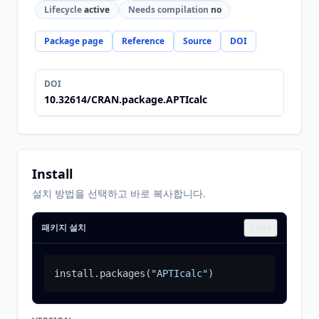
Lifecycle
active
Needs compilation
no
Package page
Reference
Source
DOI
DOI
10.32614/CRAN.package.APTIcalc
Install
설치 방법을 선택하고 바로 복사합니다.
패키지 설치
Copy
install.packages
(
"APTIcalc"
)