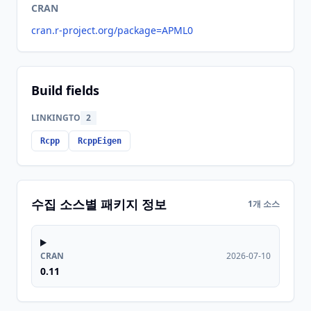
CRAN
cran.r-project.org/package=APML0
Build fields
LINKINGTO
2
Rcpp
RcppEigen
수집 소스별 패키지 정보
1개 소스
CRAN
2026-07-10
0.11