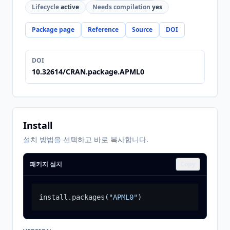
Lifecycle
active
Needs compilation
yes
Package page
Reference
Source
DOI
DOI
10.32614/CRAN.package.APML0
Install
설치 방법을 선택하고 바로 복사합니다.
패키지 설치
Copy
install.packages
(
"APML0"
)