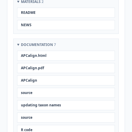
MATERIALS
2
README
NEWS
DOCUMENTATION
7
APCalign.html
APCalign.pdf
APCalign
source
updating taxon names
source
R code