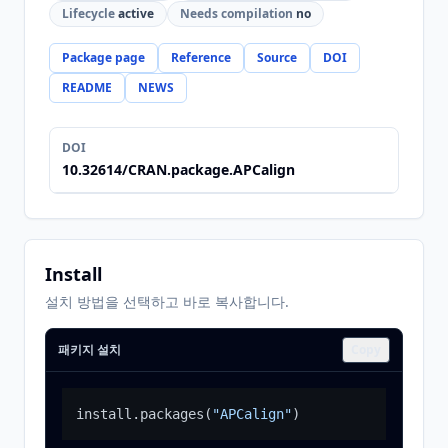
Lifecycle
active
Needs compilation
no
Package page
Reference
Source
DOI
README
NEWS
DOI
10.32614/CRAN.package.APCalign
Install
설치 방법을 선택하고 바로 복사합니다.
패키지 설치
Copy
install.packages
(
"APCalign"
)