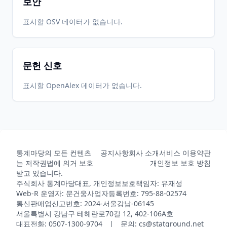
보안
2023-10-
2026-
2026-
표시할 OSV 데이터가 없습니다.
CRAN
0.1.2
11
05-31
05-31
문헌 신호
2026-
2026-
CRAN
2.0.0
05-31
07-10
표시할 OpenAlex 데이터가 없습니다.
통계마당의 모든 컨텐츠
공지사항
회사 소개
서비스 이용약관
는 저작권법에 의거 보호
개인정보 보호 방침
받고 있습니다.
주식회사 통계마당
대표, 개인정보보호책임자: 유재성
Web-R 운영자: 문건웅
사업자등록번호: 795-88-02574
통신판매업신고번호: 2024-서울강남-06145
서울특별시 강남구 테헤란로70길 12, 402-106A호
대표전화: 0507-1300-9704 | 문의: cs@statground.net