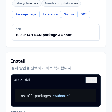
Lifecycle
active
Needs compilation
no
Package page
Reference
Source
DOI
DOI
10.32614/CRAN.package.AOboot
Install
설치 방법을 선택하고 바로 복사합니다.
패키지 설치
Copy
install.packages
(
"AOboot"
)