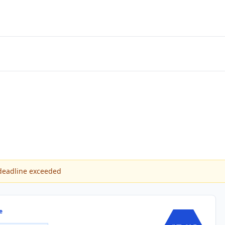
dline exceeded
e