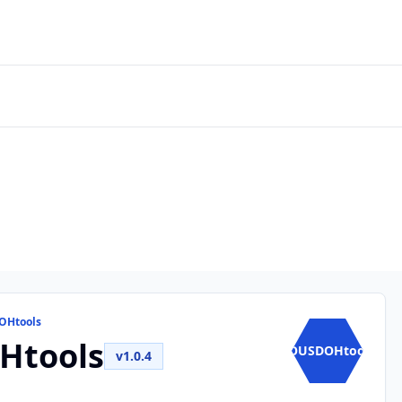
OHtools
Htools
AOUSDOHtoo...
v1.0.4