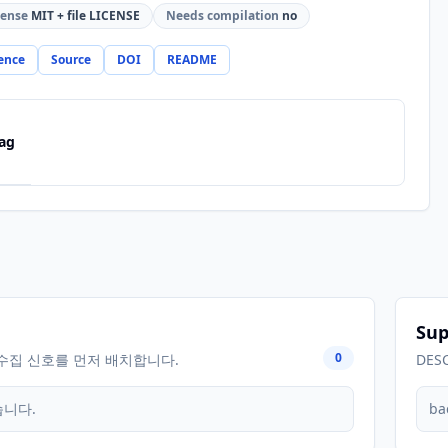
cense
MIT + file LICENSE
Needs compilation
no
ence
Source
DOI
README
ag
Sup
0
수집 신호를 먼저 배치합니다.
DES
습니다.
ba