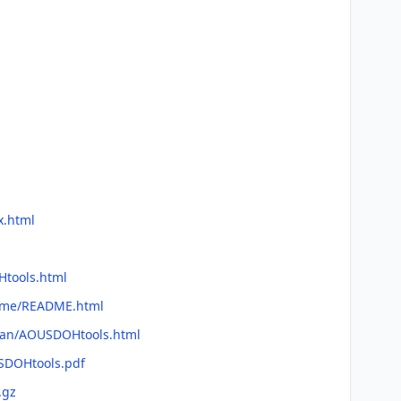
x.html
Htools.html
adme/README.html
fman/AOUSDOHtools.html
SDOHtools.pdf
.gz