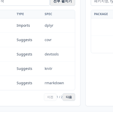
전부 펼치기
TYPE
SPEC
PACKAGE
Imports
dplyr
Suggests
covr
Suggests
devtools
Suggests
knitr
Suggests
rmarkdown
이전
1 / 2
다음