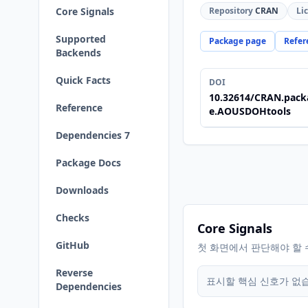
Core Signals
Repository
CRAN
Li
Supported
Package page
Refer
Backends
Quick Facts
DOI
10.32614/CRAN.pack
Reference
e.AOUSDOHtools
Dependencies 7
Package Docs
Downloads
Checks
Core Signals
GitHub
첫 화면에서 판단해야 할 
Reverse
표시할 핵심 신호가 없
Dependencies