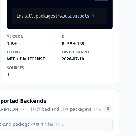
install.packages
(
"AOUSDOHtools"
)
VERSION
R
1.0.4
R (>= 4.1.0)
LICENSE
LAST OBSERVED
MIT + file LICENSE
2026-07-10
SOURCES
1
ported Backends
0
CRIPTION에서 감지한 backend 관련 package입니다.
ckend package 신호가 없습니다.