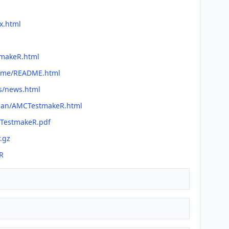
x.html
tmakeR.html
adme/README.html
s/news.html
fman/AMCTestmakeR.html
CTestmakeR.pdf
.gz
R