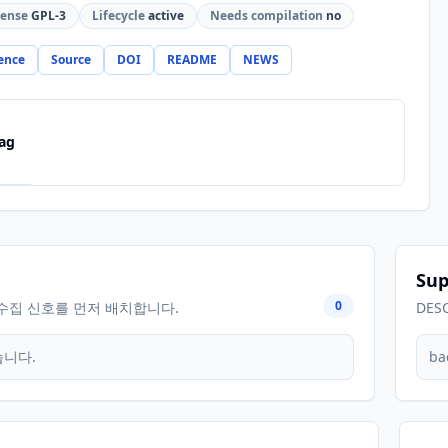
cense
GPL-3
Lifecycle
active
Needs compilation
no
ence
Source
DOI
README
NEWS
ag
Sup
0
수집 신호를 먼저 배치합니다.
DES
습니다.
ba