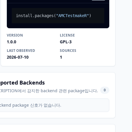
install.packages
(
"AMCTestmakeR"
)
VERSION
LICENSE
1.0.0
GPL-3
LAST OBSERVED
SOURCES
2026-07-10
1
ported Backends
0
CRIPTION에서 감지한 backend 관련 package입니다.
ckend package 신호가 없습니다.