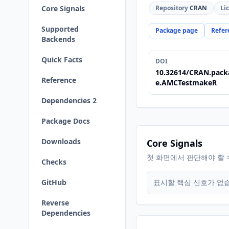
Core Signals
Repository
CRAN
Li
Supported
Package page
Refer
Backends
Quick Facts
DOI
10.32614/CRAN.pack
Reference
e.AMCTestmakeR
Dependencies 2
Package Docs
Downloads
Core Signals
첫 화면에서 판단해야 할 
Checks
GitHub
표시할 핵심 신호가 없
Reverse
Dependencies