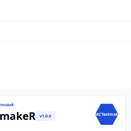
stmakeR
tmakeR
AMCTestmak...
v1.0.0