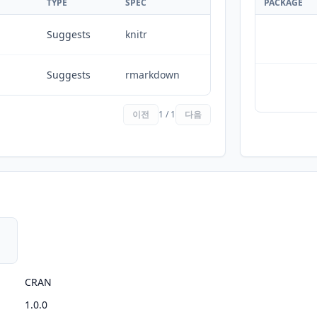
TYPE
SPEC
PACKAGE
Suggests
knitr
Suggests
rmarkdown
이전
1 / 1
다음
CRAN
1.0.0