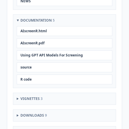
NEWS
DOCUMENTATION
5
AIscreenR.html
AIscreenR.pdf
Using GPT API Models For Screening
source
R code
VIGNETTES
3
DOWNLOADS
9