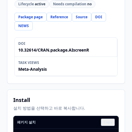
Lifecycle
active
Needs compilation
no
Package page
Reference
Source
DOI
NEWS
DOI
10.32614/CRAN.package.AIscreenR
TASK VIEWS
Meta-Analysis
Install
설치 방법을 선택하고 바로 복사합니다.
패키지 설치
Copy