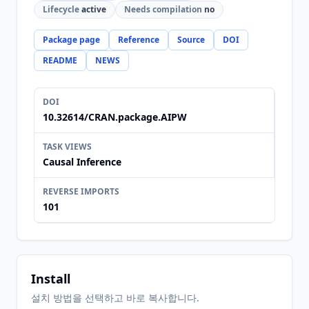
Lifecycle
active
Needs compilation
no
Package page
Reference
Source
DOI
README
NEWS
DOI
10.32614/CRAN.package.AIPW
TASK VIEWS
Causal Inference
REVERSE IMPORTS
101
Install
설치 방법을 선택하고 바로 복사합니다.