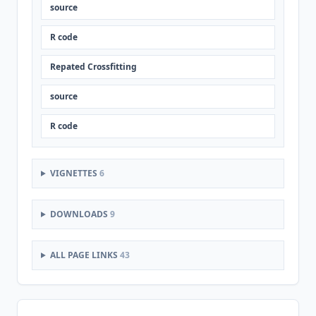
source
R code
Repated Crossfitting
source
R code
VIGNETTES
6
DOWNLOADS
9
ALL PAGE LINKS
43