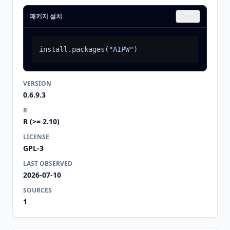
패키지 설치
Copy
install.packages
(
"AIPW"
)
VERSION
0.6.9.3
R
R (>= 2.10)
LICENSE
GPL-3
LAST OBSERVED
2026-07-10
SOURCES
1