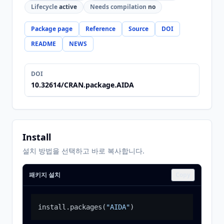
Lifecycle
active
Needs compilation
no
Package page
Reference
Source
DOI
README
NEWS
DOI
10.32614/CRAN.package.AIDA
Install
설치 방법을 선택하고 바로 복사합니다.
패키지 설치
Copy
install.packages
(
"AIDA"
)