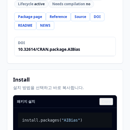
Lifecycle
active
Needs compilation
no
Package page
Reference
Source
DOI
README
NEWS
DOI
10.32614/CRAN.package.AIBias
Install
설치 방법을 선택하고 바로 복사합니다.
패키지 설치
Copy
install.packages
(
"AIBias"
)