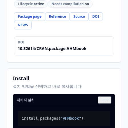
Lifecycle
active
Needs compilation
no
Package page
Reference
Source
DOI
NEWS
DOI
10.32614/CRAN.package.AHMbook
Install
설치 방법을 선택하고 바로 복사합니다.
패키지 설치
Copy
install.packages
(
"AHMbook"
)