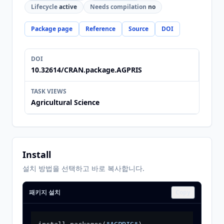
Lifecycle
active
Needs compilation
no
Package page
Reference
Source
DOI
DOI
10.32614/CRAN.package.AGPRIS
TASK VIEWS
Agricultural Science
Install
설치 방법을 선택하고 바로 복사합니다.
패키지 설치
Copy