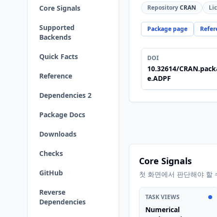
Core Signals
Repository
CRAN
Li
Supported
Package page
Refer
Backends
Quick Facts
DOI
10.32614/CRAN.pack
Reference
e.ADPF
Dependencies 2
Package Docs
Downloads
Checks
Core Signals
GitHub
첫 화면에서 판단해야 할 
Reverse
TASK VIEWS
Dependencies
Numerical