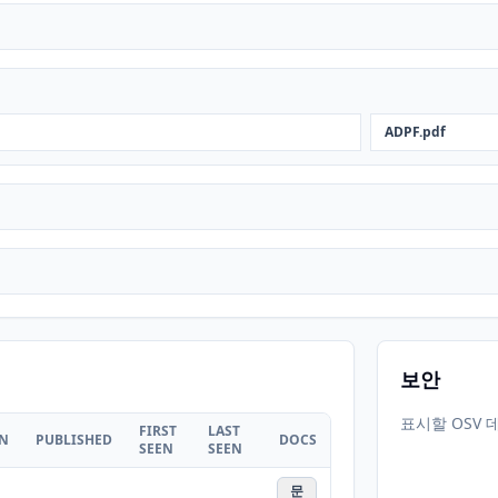
ADPF.pdf
보안
표시할 OSV 
FIRST
LAST
ON
PUBLISHED
DOCS
SEEN
SEEN
문