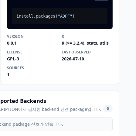
install.packages
(
"ADPF"
)
VERSION
R
0.0.1
R (>= 3.2.4), stats, utils
LICENSE
LAST OBSERVED
GPL-3
2026-07-10
SOURCES
1
ported Backends
0
CRIPTION에서 감지한 backend 관련 package입니다.
ckend package 신호가 없습니다.