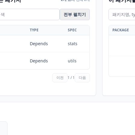
전부 펼치기
TYPE
SPEC
PACKAGE
Depends
stats
Depends
utils
이전
1 / 1
다음