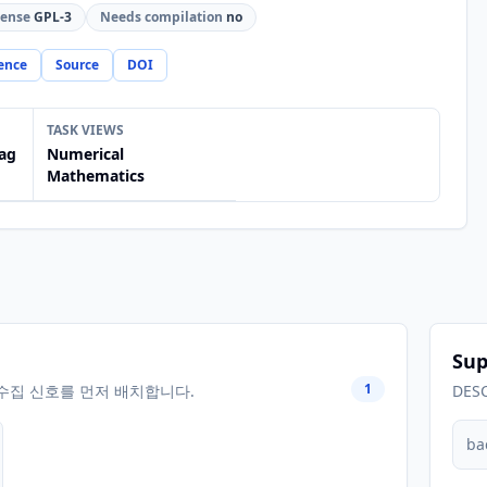
cense
GPL-3
Needs compilation
no
ence
Source
DOI
TASK VIEWS
ag
Numerical
Mathematics
Sup
1
수집 신호를 먼저 배치합니다.
DES
ba