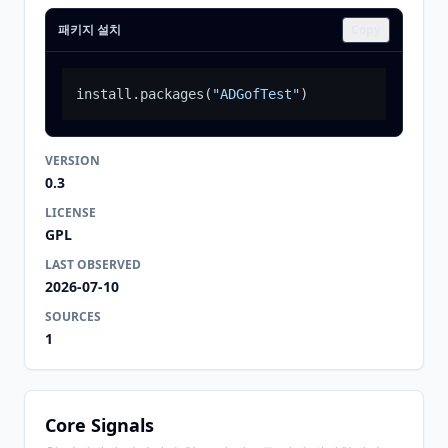
패키지 설치
Copy
install.packages
(
"ADGofTest"
)
VERSION
0.3
LICENSE
GPL
LAST OBSERVED
2026-07-10
SOURCES
1
Core Signals