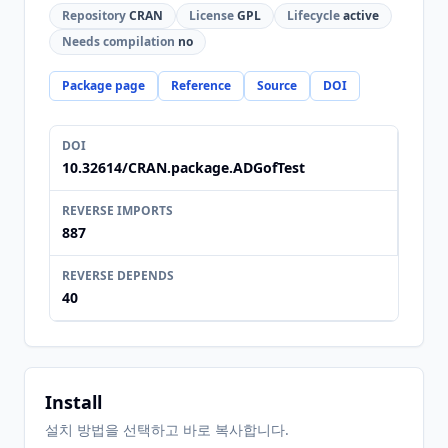
Repository
CRAN
License
GPL
Lifecycle
active
Needs compilation
no
Package page
Reference
Source
DOI
DOI
10.32614/CRAN.package.ADGofTest
REVERSE IMPORTS
887
REVERSE DEPENDS
40
Install
설치 방법을 선택하고 바로 복사합니다.