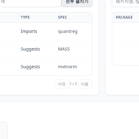
전부 펼치기
TYPE
SPEC
PACKAGE
Imports
quantreg
Suggests
MASS
Suggests
mvtnorm
이전
1 / 1
다음