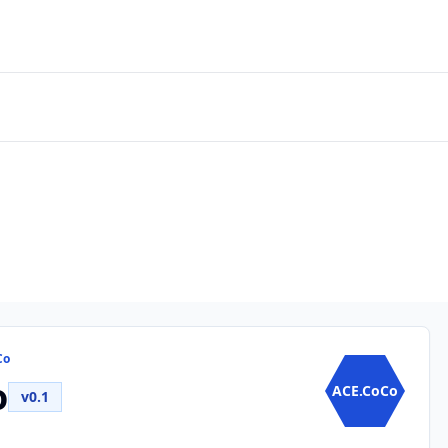
Co
o
ACE.CoCo
v0.1