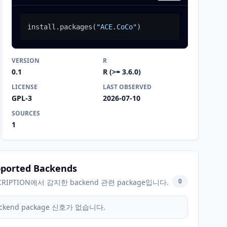
install.packages
(
"ACE.CoCo"
)
VERSION
R
0.1
R (>= 3.6.0)
LICENSE
LAST OBSERVED
GPL-3
2026-07-10
SOURCES
1
ported Backends
0
CRIPTION에서 감지한 backend 관련 package입니다.
ckend package 신호가 없습니다.