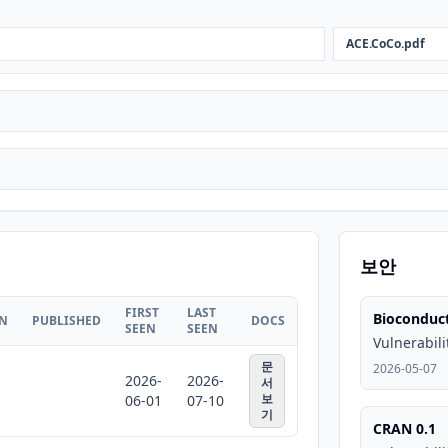
ACE.CoCo.pdf
보안
FIRST
LAST
Bioconduct
ON
PUBLISHED
DOCS
SEEN
SEEN
Vulnerabili
문
2026-05-07
2026-
2026-
서
보
06-01
07-10
기
CRAN 0.1