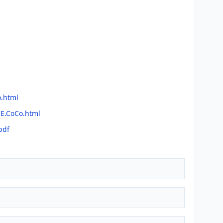
l
o.html
CE.CoCo.html
pdf