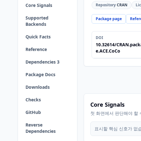
Core Signals
Repository
CRAN
Li
Supported
Package page
Refer
Backends
Quick Facts
DOI
10.32614/CRAN.pack
Reference
e.ACE.CoCo
Dependencies 3
Package Docs
Downloads
Checks
Core Signals
GitHub
첫 화면에서 판단해야 할 
Reverse
표시할 핵심 신호가 없
Dependencies