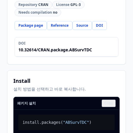
Repository
CRAN
License
GPL-3
Needs compilation
no
Package page
Reference
Source
DOI
DOI
10.32614/CRAN.package.ABSurvTDC
Install
설치 방법을 선택하고 바로 복사합니다.
패키지 설치
Copy
install.packages
(
"ABSurvTDC"
)