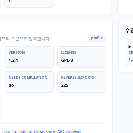
7
수
profile
카드와 토큰으로 압축합니다.
VERSION
LICENSE
C
1.
1.2.1
GPL-3
NEEDS COMPILATION
REVERSE IMPORTS
no
225
cran.r-project.org/package=ABCanalysis