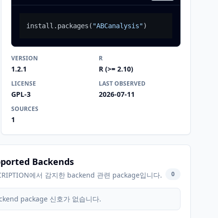
install.packages
(
"ABCanalysis"
)
VERSION
R
1.2.1
R (>= 2.10)
LICENSE
LAST OBSERVED
GPL-3
2026-07-11
SOURCES
1
ported Backends
0
CRIPTION에서 감지한 backend 관련 package입니다.
ckend package 신호가 없습니다.