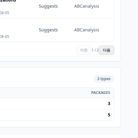
Suggests
ABCanalysis
08-05
Suggests
ABCanalysis
08-05
이전
1 / 2
다음
2 types
PACKAGES
3
5