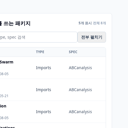
를 쓰는 패키지
5개 표시
전체 8개
전부 펼치기
TYPE
SPEC
cSwarm
Imports
ABCanalysis
08-05
Imports
ABCanalysis
05-21
ion
Imports
ABCanalysis
08-05
izations