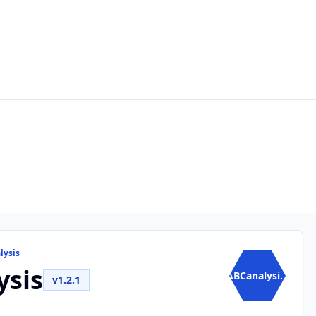
lysis
ysis
ABCanalysi...
v1.2.1