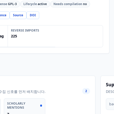
cense
GPL-3
Lifecycle
active
Needs compilation
no
ence
Source
DOI
REVERSE IMPORTS
ag
225
Sup
2
수집 신호를 먼저 배치합니다.
DES
SCHOLARLY
ba
MENTIONS