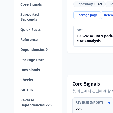
Core Signals
Repository
CRAN
Li
Supported
Package page
Refer
Backends
Quick Facts
DOI
10.32614/CRAN.pack
Reference
e.ABCanalysis
Dependencies 9
Package Docs
Downloads
Checks
Core Signals
GitHub
첫 화면에서 판단해야 할 
Reverse
REVERSE IMPORTS
Dependencies 225
225