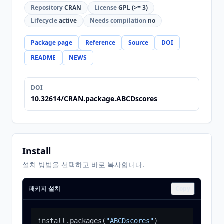
Repository
CRAN
License
GPL (>= 3)
Lifecycle
active
Needs compilation
no
Package page
Reference
Source
DOI
README
NEWS
DOI
10.32614/CRAN.package.ABCDscores
Install
설치 방법을 선택하고 바로 복사합니다.
패키지 설치
Copy
install.packages
(
"ABCDscores"
)