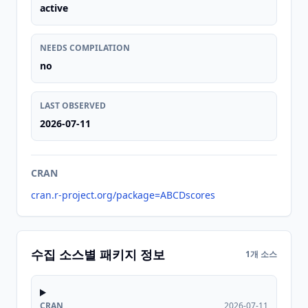
active
NEEDS COMPILATION
no
LAST OBSERVED
2026-07-11
CRAN
cran.r-project.org/package=ABCDscores
수집 소스별 패키지 정보
1개 소스
CRAN
2026-07-11