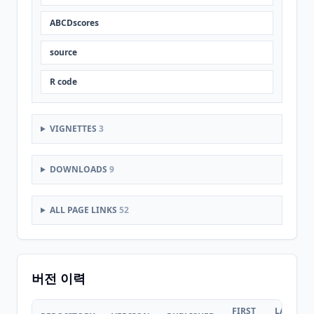
ABCDscores
source
R code
VIGNETTES
3
DOWNLOADS
9
ALL PAGE LINKS
52
버전 이력
FIRST
LAST