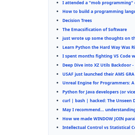
I attended a "mob programming" c
How to build a programming languag
Decision Trees
The Emacsification of Software
just wrote up some thoughts on t
Learn Python the Hard Way Was R
I spent months fighting VS Code we
Deep Dive into XZ Utils Backdoor
USAF just launched their AMS GRA 
Unreal Engine for Programmers: A 
Python for Java developers (or vice
curl | bash | hacked: The Unseen D
May I recommend... understanding
How we made WINDOW JOIN paralle
Intellectual Control vs Statistical 