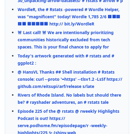
30_unpacking-arrow-datasets/ # rstats # arrow # p
WordleR, the # Rstats -powered # Wordle Helper,
was "magnificent" today! Wordle 1,785 2/6 🟨⬛🟨
🟨⬛ 🟩🟩🟩🟩🟩 http:// bit.ly/WordleR
🚨 Last call! 🚨 We are intentionally prioritizing
communities historically excluded from tech
spaces. This is your final chance to apply for
Today's artwork generated with # rstats and #
ggplot2 :
@ HansVL Thanks ## Shell installation # Rstats
console: curl --proto '=https' --tlsv1.2 -LsSf https://
github.com/eitsupi/arf/release s/late
Rivers of Rhode Island. No labels but should there
be? # rayshader adventures, an # rstats tale
Episode 225 of the @ rstats @ rweekly Highlights
Podcast is out! https://
serve.podhome.fm/episodepage/r -weekly-
highlights/225 ✨ {shiny.web