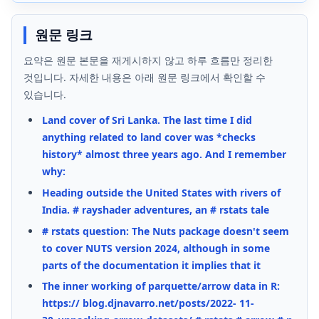
원문 링크
요약은 원문 본문을 재게시하지 않고 하루 흐름만 정리한
것입니다. 자세한 내용은 아래 원문 링크에서 확인할 수
있습니다.
Land cover of Sri Lanka. The last time I did
anything related to land cover was *checks
history* almost three years ago. And I remember
why:
Heading outside the United States with rivers of
India. # rayshader adventures, an # rstats tale
# rstats question: The Nuts package doesn't seem
to cover NUTS version 2024, although in some
parts of the documentation it implies that it
The inner working of parquette/arrow data in R:
https:// blog.djnavarro.net/posts/2022- 11-