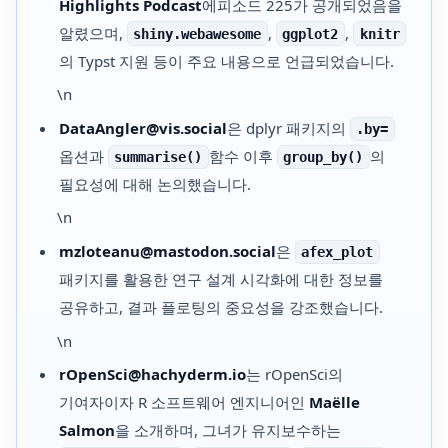
Highlights Podcast
에피소드 225가 공개되었음을
알렸으며,
,
,
shiny.webawesome
ggplot2
knitr
의 Typst 지원 등이 주요 내용으로 언급되었습니다.
\n
DataAngler@vis.social
은 dplyr 패키지의
.by=
옵션과
함수 이후
의
summarise()
group_by()
필요성에 대해 논의했습니다.
\n
mzloteanu@mastodon.social
은
afex_plot
패키지를 활용한 연구 설계 시각화에 대한 정보를
공유하고, 결과 플로팅의 중요성을 강조했습니다.
\n
rOpenSci@hachyderm.io
는 rOpenSci의
기여자이자 R 소프트웨어 엔지니어인
Maëlle
Salmon
을 소개하며, 그녀가 유지보수하는