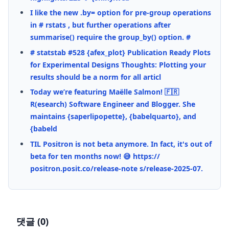
I like the new .by= option for pre-group operations
in # rstats , but further operations after
summarise() require the group_by() option. #
# statstab #528 {afex_plot} Publication Ready Plots
for Experimental Designs Thoughts: Plotting your
results should be a norm for all articl
Today we’re featuring Maëlle Salmon! 🇫🇷
R(esearch) Software Engineer and Blogger. She
maintains {saperlipopette}, {babelquarto}, and
{babeld
TIL Positron is not beta anymore. In fact, it's out of
beta for ten months now! 😅 https://
positron.posit.co/release-note s/release-2025-07.
댓글 (
0
)