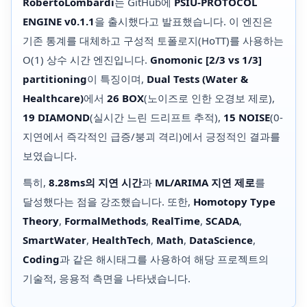
RobertoLombardi
는 GitHub에
PSIU-PROTOCOL
ENGINE v0.1.1
을 출시했다고 발표했습니다. 이 엔진은
기존 통계를 대체하고 구성적 토폴로지(HoTT)를 사용하는
O(1) 상수 시간 엔진입니다.
Gnomonic [2/3 vs 1/3]
partitioning
이 특징이며,
Dual Tests (Water &
Healthcare)
에서
26 BOX
(노이즈로 인한 오경보 제로),
19 DIAMOND
(실시간 느린 드리프트 추적),
15 NOISE
(0-
지연에서 즉각적인 급증/붕괴 격리)에서 긍정적인 결과를
보였습니다.
특히,
8.28ms의 지연 시간
과
ML/ARIMA 지연 제로
를
달성했다는 점을 강조했습니다. 또한,
Homotopy Type
Theory
,
FormalMethods
,
RealTime
,
SCADA
,
SmartWater
,
HealthTech
,
Math
,
DataScience
,
Coding
과 같은 해시태그를 사용하여 해당 프로젝트의
기술적, 응용적 측면을 나타냈습니다.