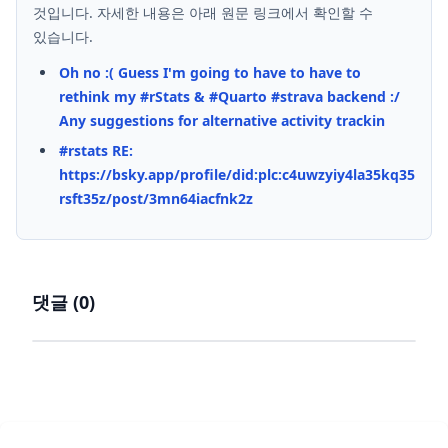
것입니다. 자세한 내용은 아래 원문 링크에서 확인할 수
있습니다.
Oh no :( Guess I'm going to have to have to
rethink my #rStats & #Quarto #strava backend :/
Any suggestions for alternative activity trackin
#rstats RE:
https://bsky.app/profile/did:plc:c4uwzyiy4la35kq35
rsft35z/post/3mn64iacfnk2z
댓글 (
0
)