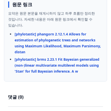
원문 링크
요약은 원문 본문을 재게시하지 않고 하루 흐름만 정리한
것입니다. 자세한 내용은 아래 원문 링크에서 확인할 수
있습니다.
[phylotastic] phangorn 2.12.1.4 Allows for
estimation of phylogenetic trees and networks
using Maximum Likelihood, Maximum Parsimony,
distan
[phylotastic] brms 2.23.1 Fit Bayesian generalized
(non-)linear multivariate multilevel models using
'Stan' for full Bayesian inference. A w
댓글 (
0
)