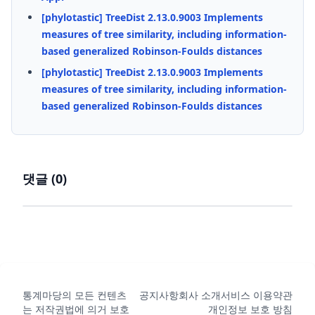
[phylotastic] TreeDist 2.13.0.9003 Implements
measures of tree similarity, including information-
based generalized Robinson-Foulds distances
[phylotastic] TreeDist 2.13.0.9003 Implements
measures of tree similarity, including information-
based generalized Robinson-Foulds distances
댓글 (
0
)
통계마당의 모든 컨텐츠
공지사항
회사 소개
서비스 이용약관
는 저작권법에 의거 보호
개인정보 보호 방침