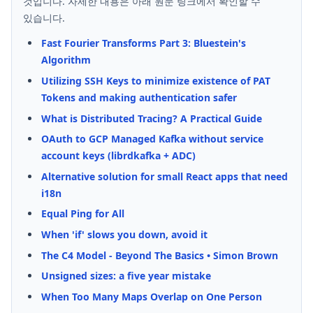
것입니다. 자세한 내용은 아래 원문 링크에서 확인할 수
있습니다.
Fast Fourier Transforms Part 3: Bluestein's
Algorithm
Utilizing SSH Keys to minimize existence of PAT
Tokens and making authentication safer
What is Distributed Tracing? A Practical Guide
OAuth to GCP Managed Kafka without service
account keys (librdkafka + ADC)
Alternative solution for small React apps that need
i18n
Equal Ping for All
When 'if' slows you down, avoid it
The C4 Model - Beyond The Basics • Simon Brown
Unsigned sizes: a five year mistake
When Too Many Maps Overlap on One Person