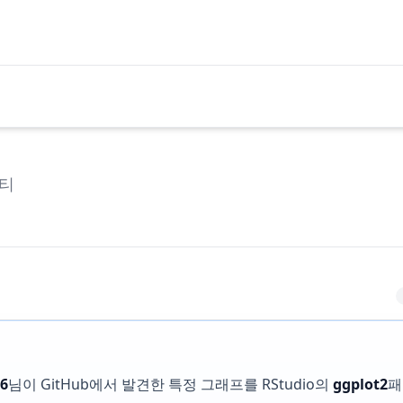
티
36
님이 GitHub에서 발견한 특정 그래프를 RStudio의
ggplot2
패