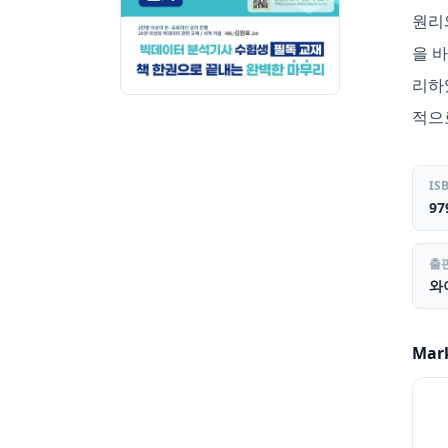
원리
을 
리하
적으
IS
97
출
와
Mar