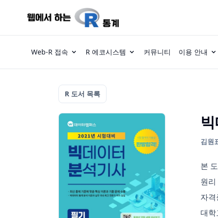
Web-R 접속
R 에코시스템
커뮤니티
이용 안내
R 도서 목록
빅
김원표
본 
원리
자격
대학