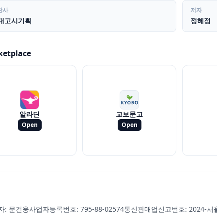
판사
저자
대고시기획
정혜정
ketplace
알라딘
교보문고
Open
Open
자: 문건웅
사업자등록번호: 795-88-02574
통신판매업신고번호: 2024-서울