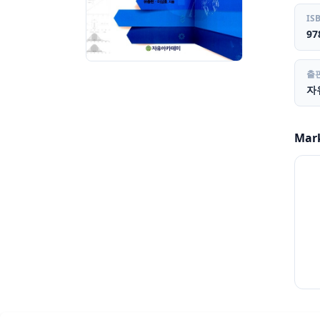
IS
97
출
자
Mar