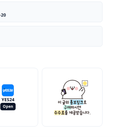
-20
YES24
Open