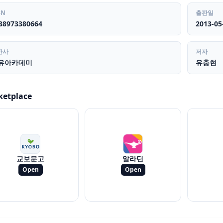
BN
출판일
88973380664
2013-05
판사
저자
유아카데미
유충현
ketplace
교보문고
알라딘
Open
Open