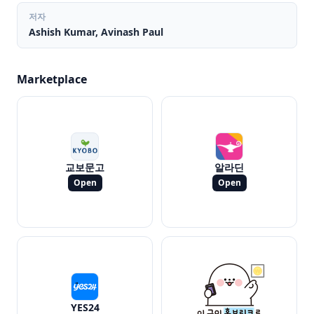
저자
Ashish Kumar, Avinash Paul
Marketplace
교보문고
알라딘
Open
Open
YES24