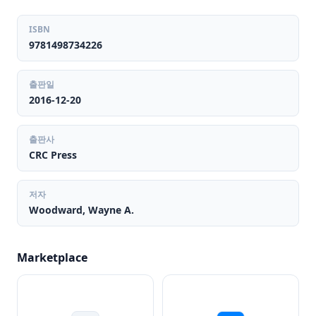
ISBN
9781498734226
출판일
2016-12-20
출판사
CRC Press
저자
Woodward, Wayne A.
Marketplace