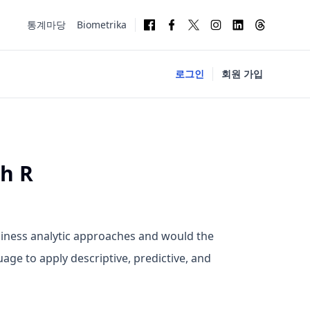
통계마당
Biometrika
로그인
회원 가입
h R
siness analytic approaches and would the
ge to apply descriptive, predictive, and